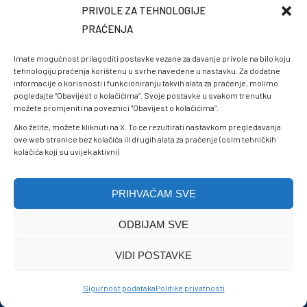
PRIVOLE ZA TEHNOLOGIJE
PRAĆENJA
Imate mogućnost prilagoditi postavke vezane za davanje privole na bilo koju
tehnologiju praćenja korištenu u svrhe navedene u nastavku. Za dodatne
informacije o korisnosti i funkcioniranju takvih alata za praćenje, molimo
pogledajte “Obavijest o kolačićima”. Svoje postavke u svakom trenutku
možete promjeniti na poveznici “Obavijest o kolačićima”.
Ako želite, možete kliknuti na X. To će rezultirati nastavkom pregledavanja
ove web stranice bez kolačića ili drugih alata za praćenje (osim tehničkih
kolačića koji su uvijek aktivni)
PRIHVAĆAM SVE
ODBIJAM SVE
Politike privatnosti
VIDI POSTAVKE
Sigurnost podataka
© 2025 Zavod zdravstvenog osiguranja Tuzlanskog kantona.
Sigurnost podataka
Politike privatnosti