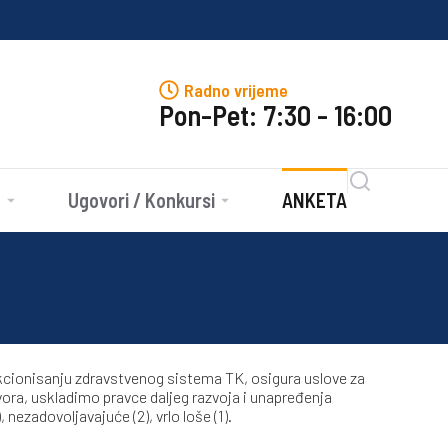
J
Radno vrijeme
Pon-Pet: 7:30 - 16:00
e
Ugovori / Konkursi
ANKETA
nkcionisanju zdravstvenog sistema TK, osigura uslove za
vora, uskladimo pravce daljeg razvoja i unapređenja
ezadovoljavajuće (2), vrlo loše (1).