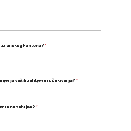
 Tuzlanskog kantona?
*
unjenja vaših zahtjeva i očekivanja?
*
ovora na zahtjev?
*