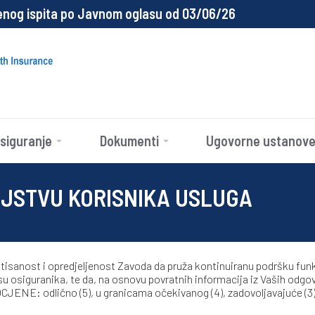
enog ispita po Javnom oglasu od 03/06/26
siguranje
Dokumenti
Ugovorne ustanov
LJSTVU KORISNIKA USLUGA
jentisanost i opredjeljenost Zavoda da pruža kontinuiranu podršku fu
esu osiguranika, te da, na osnovu povratnih informacija iz Vaših odgo
JENE: odlično (5), u granicama očekivanog (4), zadovoljavajuće (3), n