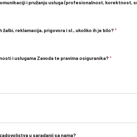
unikaciji i pružanju usluga (profesionalnost, korektnost, sus
albi, reklamacija, prigovora i sl., ukoliko ih je bilo?
*
tnosti i uslugama Zavoda te pravima osiguranika?
*
 zadovoljstva u saradanji sa nama?