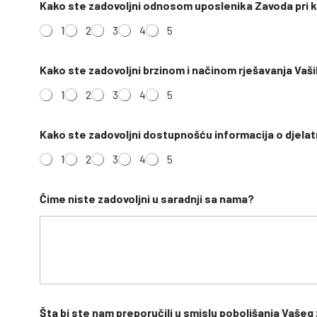
Kako ste zadovoljni odnosom uposlenika Zavoda pri kom
1
2
3
4
5
K
Kako ste zadovoljni brzinom i načinom rješavanja Vaših ž
a
k
1
2
3
4
5
o
a
d
Kako ste zadovoljni dostupnošću informacija o djela
r
e
1
2
3
4
5
s
a
o
Čime niste zadovoljni u saradnji sa nama?
s
i
g
u
r
a
n
i
Šta bi ste nam preporučili u smislu poboljšanja Vašeg
k