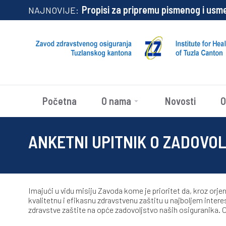
Propisi za pripremu pismenog i usm
NAJNOVIJE:
Početna
O nama
Novosti
O
ANKETNI UPITNIK O ZADOVO
Imajući u vidu misiju Zavoda kome je prioritet da, kroz or
kvalitetnu i efikasnu zdravstvenu zaštitu u najboljem inter
zdravstve zaštite na opće zadovoljstvo naših osiguranika. OC