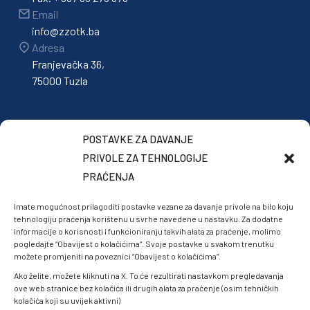
Email
info@zzotk.ba
Adresa
Franjevačka 36,
75000 Tuzla
POSTAVKE ZA DAVANJE
PRIVOLE ZA TEHNOLOGIJE
PRAĆENJA
Imate mogućnost prilagoditi postavke vezane za davanje privole na bilo koju
tehnologiju praćenja korištenu u svrhe navedene u nastavku. Za dodatne
informacije o korisnosti i funkcioniranju takvih alata za praćenje, molimo
pogledajte “Obavijest o kolačićima”. Svoje postavke u svakom trenutku
možete promjeniti na poveznici “Obavijest o kolačićima”.
Ako želite, možete kliknuti na X. To će rezultirati nastavkom pregledavanja
ove web stranice bez kolačića ili drugih alata za praćenje (osim tehničkih
kolačića koji su uvijek aktivni)