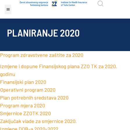
PLANIRANJE 2020
Program zdravstvene zaštite za 2020
Izmjene i dopune Finansijskog plana ZZO TK za 2020.
godinu
Finansijski plan 2020
Operativni program 2020
Plan potrebnih sredstava 2020
Program mjera 2020
Smjernice ZZOTK 2020
Zaključak vlade za smjernice 2020.
Izmjene DOB-a 2020-2022