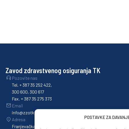
Zavod zdravstvenog osiguranja TK
Pozovite nas
Tel. + 387 35 252 422,
300 600, 300 617
Fax. + 387 35 275 373
Email
info@zzotk.ba
POSTAVKE ZA DAVANJ
Adresa
Franjevačka 36,