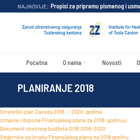
Propisi za pripremu pismenog i usm
NAJNOVIJE:
Početna
O nama
Novosti
O
PLANIRANJE 2018
Strateški plan Zavoda 2018. – 2020. godina
Izmjene i dopune Finansijskog plana za 2018. godinuu
Dokument okvirnog budžeta DOB 2018-2020
Smjernice za izradu Finansijskog plana za 2018 godinu