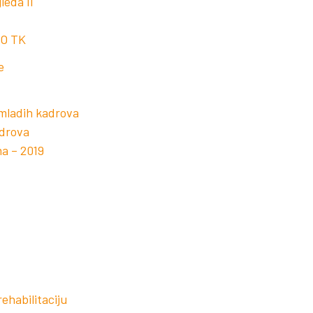
leda II
ZO TK
e
mladih kadrova
adrova
a – 2019
ehabilitaciju