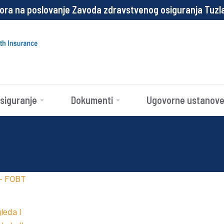
izora na poslovanje Zavoda zdravstvenog osiguranja Tuz
siguranje
Dokumenti
Ugovorne ustanov
 – FOBT
leda I