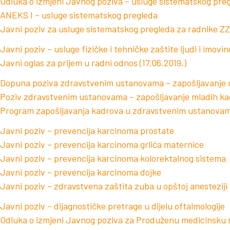
Odluka o izmjeni Javnog poziva – usluge sistematskog preg
ANEKS I – usluge sistematskog pregleda
Javni poziv za usluge sistematskog pregleda za radnike Z
Javni poziv – usluge fizičke i tehničke zaštite ljudi i imovin
Javni oglas za prijem u radni odnos (17.06.2019.)
Dopuna poziva zdravstvenim ustanovama – zapošljavanje 
Poziv zdravstvenim ustanovama – zapošljavanje mladih k
Program zapošljavanja kadrova u zdravstvenim ustanovam
Javni poziv – prevencija karcinoma prostate
Javni poziv – prevencija karcinoma grlića maternice
Javni poziv – prevencija karcinoma kolorektalnog sistema
Javni poziv – prevencija karcinoma dojke
Javni poziv – zdravstvena zaštita zuba u opštoj anesteziji
Javni poziv – dijagnostičke pretrage u dijelu oftalmologije
Odluka o izmjeni Javnog poziva za Produženu medicinsku r