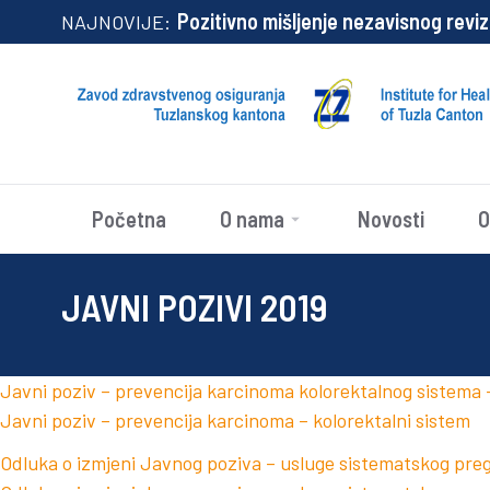
Pozitivno mišljenje nezavisnog rev
NAJNOVIJE:
Početna
O nama
Novosti
O
JAVNI POZIVI 2019
Javni poziv – prevencija karcinoma kolorektalnog sistema
Javni poziv – prevencija karcinoma – kolorektalni sistem
Odluka o izmjeni Javnog poziva – usluge sistematskog preg