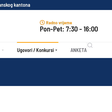
lanskog kantona
P
Radno vrijeme
Pon-Pet: 7:30 - 16:00
e
Ugovori / Konkursi
ANKETA