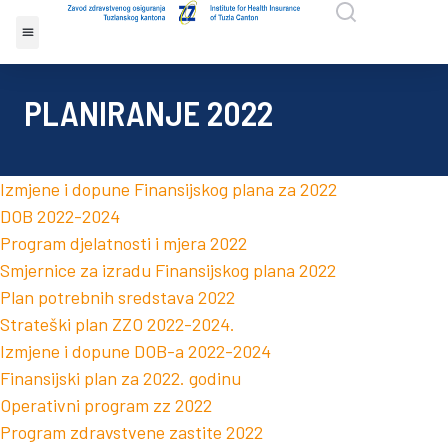
PLANIRANJE 2022
Izmjene i dopune Finansijskog plana za 2022
DOB 2022-2024
Program djelatnosti i mjera 2022
Smjernice za izradu Finansijskog plana 2022
Plan potrebnih sredstava 2022
Strateški plan ZZO 2022-2024.
Izmjene i dopune DOB-a 2022-2024
Finansijski plan za 2022. godinu
Operativni program zz 2022
Program zdravstvene zastite 2022