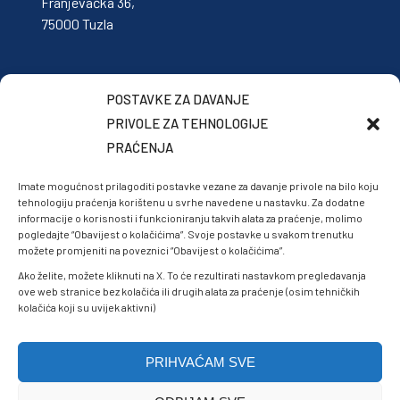
Franjevačka 36,
75000 Tuzla
POSTAVKE ZA DAVANJE
PRIVOLE ZA TEHNOLOGIJE
PRAĆENJA
Imate mogućnost prilagoditi postavke vezane za davanje privole na bilo koju
tehnologiju praćenja korištenu u svrhe navedene u nastavku. Za dodatne
informacije o korisnosti i funkcioniranju takvih alata za praćenje, molimo
pogledajte “Obavijest o kolačićima”. Svoje postavke u svakom trenutku
možete promjeniti na poveznici “Obavijest o kolačićima”.
Ako želite, možete kliknuti na X. To će rezultirati nastavkom pregledavanja
ove web stranice bez kolačića ili drugih alata za praćenje (osim tehničkih
kolačića koji su uvijek aktivni)
PRIHVAĆAM SVE