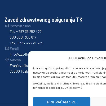
Zavod zdravstvenog osiguranja TK
Pozovite nas
Tel. + 387 35 252 422,
300 600, 300 617
Fax. + 387 35 275 373
Email
info@zzotk.ba
POSTAVKE ZA DAVANJ
Adresa
Franjevačka 36,
Imate mogućnost prilagoditi postavke vezane za davanje p
75000 Tuzla
nastavku. Za dodatne informacije o korisnosti i funkcionir
Svoje postavke u svakom trenutku možete promjeniti na po
Ako želite, možete kliknuti na X. To će rezultirati nastavk
tehničkih kolačića koji su uvijek aktivni)
PRIHVAĆAM SVE