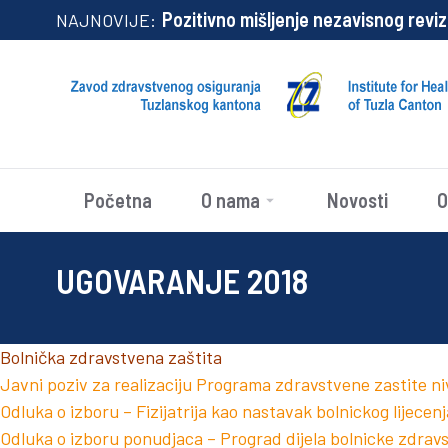
Pozitivno mišljenje nezavisnog rev
NAJNOVIJE:
Početna
O nama
Novosti
O
UGOVARANJE 2018
Bolnička zdravstvena zaštita
Javni poziv za realizaciju Programa zdravstvene zastite n
Odluka o izboru – Fizijatrija kao nastavak bolnickog lijecenj
Odluka o izboru ponudjaca – Prograd dijela bolnicke zdra