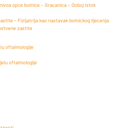
ivoa opce bolnice – Gracanica – Doboj Istok
stite – Fizijatrija kao nastavak bolnickog lijecenja
vstvene zastite
lu oftalmologije
jelu oftalmologije
atnosti