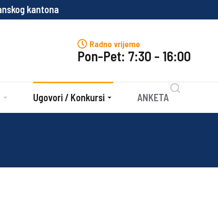
lanskog kantona
P
Radno vrijeme
Pon-Pet: 7:30 - 16:00
e
Ugovori / Konkursi
ANKETA