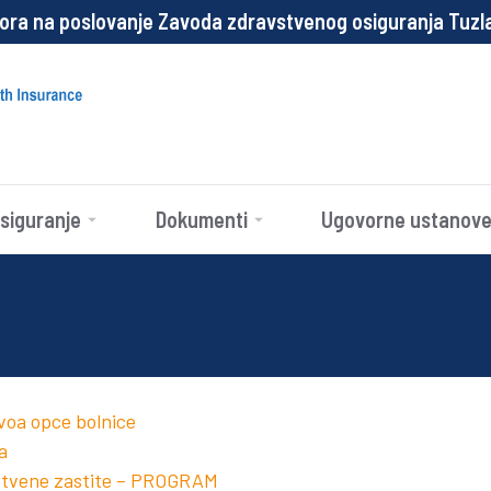
izora na poslovanje Zavoda zdravstvenog osiguranja Tuz
siguranje
Dokumenti
Ugovorne ustanov
ivoa opce bolnice
a
vstvene zastite – PROGRAM