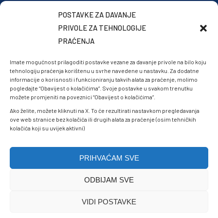
POSTAVKE ZA DAVANJE
PRIVOLE ZA TEHNOLOGIJE
PRAĆENJA
Imate mogućnost prilagoditi postavke vezane za davanje privole na bilo koju
tehnologiju praćenja korištenu u svrhe navedene u nastavku. Za dodatne
informacije o korisnosti i funkcioniranju takvih alata za praćenje, molimo
pogledajte “Obavijest o kolačićima”. Svoje postavke u svakom trenutku
možete promjeniti na poveznici “Obavijest o kolačićima”.
Ako želite, možete kliknuti na X. To će rezultirati nastavkom pregledavanja
ove web stranice bez kolačića ili drugih alata za praćenje (osim tehničkih
kolačića koji su uvijek aktivni)
PRIHVAĆAM SVE
ODBIJAM SVE
Politike privatnosti
VIDI POSTAVKE
Sigurnost podataka