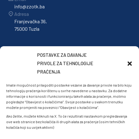
info@zzotk.ba
Adresa
Franjevačka 36,
75000 Tuzla
POSTAVKE ZA DAVANJE
PRIVOLE ZA TEHNOLOGIJE
PRAĆENJA
Imate mogućnost prilagoditi postavke vezane za davanje privole na bilo koju
tehnologiju praćenja korištenu u svrhe navedene u nastavku. Za dodatne
informacije o korisnosti i funkcioniranju takvih alata za praćenje, molimo
pogledajte “Obavijest o kolačićima”. Svoje postavke u svakom trenutku
možete promjeniti na poveznici “Obavijest o kolačićima”.
Ako želite, možete kliknuti na X. To će rezultirati nastavkom pregledavanja
ove web stranice bez kolačića ili drugih alata za praćenje (osim tehničkih
kolačića koji su uvijek aktivni)