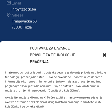
Email
info@zzotk.ba
Adresa
Franjevačka 36,
75000 Tuzla
POSTAVKE ZA DAVANJE
PRIVOLE ZA TEHNOLOGIJE
PRAĆENJA
Imate mogućnost prilagoditi postavke vezane za davanje privole na bilo koju
tehnologiju praćenja korištenu u svrhe navedene u nastavku. Za dodatne
informacije o korisnosti i funkcioniranju takvih alata za praćenje, molimo
pogledajte “Obavijest o kolačićima”. Svoje postavke u svakom trenutku
možete promjeniti na poveznici “Obavijest o kolačićima”.
Ako želite, možete kliknuti na X. To će rezultirati nastavkom pregledavanja
ove web stranice bez kolačića ili drugih alata za praćenje (osim tehničkih
kolačića koji su uvijek aktivni)