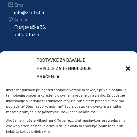
Email
info@zzotk.ba
Adresa
Franjevačka 36,
75000 Tuzla
POSTAVKE ZA DAVANJE
PRIVOLE ZA TEHNOLOGIJE
PRAĆENJA
Imate mogućnost prilagoditi postavke vezane za davanje privole na bilo koju
tehnologiju praćenja korištenu u svrhe navedene u nastavku. Za dodatne
informacije o korisnosti i funkcioniranju takvih alata za praćenje, molimo
pogledajte “Obavijest o kolačićima”. Svoje postavke u svakom trenutku
možete promjeniti na poveznici “Obavijest o kolačićima”.
Ako želite, možete kliknuti na X. To će rezultirati nastavkom pregledavanja
ove web stranice bez kolačića ili drugih alata za praćenje (osim tehničkih
kolačića koji su uvijek aktivni)