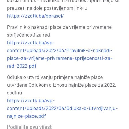
su članom 13. Pravilnika, i isti su dostupni i mogu se
preuzeti na dole postavljenom link-u
https://zzotk.ba/obrasci/
Pravilnik o naknadi plaće za vrijeme privremene
spriječenosti za rad
https://zzotk.ba/wp-
content/uploads/2022/04/Pravilnik-o-naknadi-
place-za-vrijeme-privremene-sprijecenosti-za-
rad-2022.pdf
Odluka o utvrđivanju primjene najniže plaće
utvrđene Odlukom o iznosu najniže plaće za 2022.
godinu
https://zzotk.ba/wp-
content/uploads/2022/04/Odluka-o-utvrdjivanju-
najnize-place.pdf
Podijelite ovu vijest