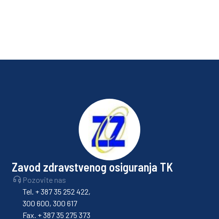
S
Nov
Zavod zdravstvenog osiguranja TK
Pozovite nas
Tel. + 387 35 252 422,
300 600, 300 617
Fax. + 387 35 275 373