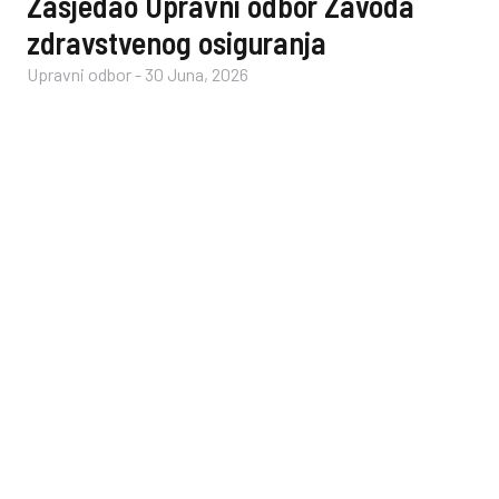
Zasjedao Upravni odbor Zavoda
zdravstvenog osiguranja
Upravni odbor
-
30 Juna, 2026
Di