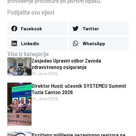
provođenje procedure po javnom oglasu.
Podijelite ovu vijest
Facebook
Twitter
LinkedIn
WhatsApp
Više iz kategorije
Zasjedao Upravni odbor Zavoda
zdravstvenog osiguranja
30. Juna 2026.
Direktor Husić učesnik SYSTEMEU Summit
Tuzla Canton 2026
24. Juna 2026.
Pozitivno mišljenje nezavisnog revizora na