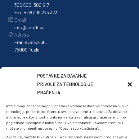
300 600, 300 617
Fax. + 387 35 275 373
Email
info@zzotk.ba
Adresa
Franjevačka 36,
75000 Tuzla
POSTAVKE ZA DAVANJE
PRIVOLE ZA TEHNOLOGIJE
PRAĆENJA
Imate mogućnost prilagoditi postavke vezane za davanje privole na bilo koju
tehnologiju praćenja korištenu u svrhe navedene u nastavku. Za dodatne
informacije o korisnosti i funkcioniranju takvih alata za praćenje, molimo
pogledajte “Obavijest o kolačićima”. Svoje postavke u svakom trenutku
možete promjeniti na poveznici “Obavijest o kolačićima”.
Ako želite, možete kliknuti na X. To će rezultirati nastavkom pregledavanja