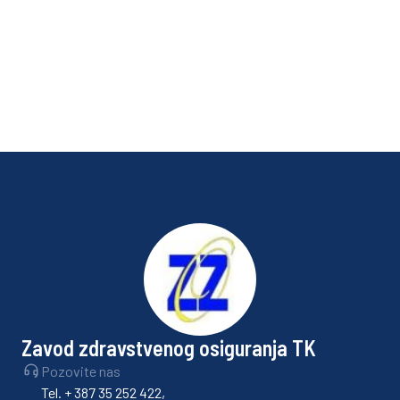
Di
S
Nov
Zavod zdravstvenog osiguranja TK
Pozovite nas
Tel. + 387 35 252 422,