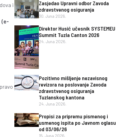
Zasjedao Upravni odbor Zavoda
dova i
zdravstvenog osiguranja
30. Juna 2026.
 (e-
Direktor Husić učesnik SYSTEMEU
Summit Tuzla Canton 2026
24. Juna 2026.
Pozitivno mišljenje nezavisnog
revizora na poslovanje Zavoda
 pravo
zdravstvenog osiguranja
Tuzlanskog kantona
24. Juna 2026.
Propisi za pripremu pismenog i
usmenog ispita po Javnom oglasu
od 03/06/26
15. Juna 2026.