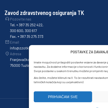
Zavod zdravstvenog osiguranja TK
Pozovite nas
Tel. + 387 35 252 422,
300 600, 300 617
Fax. + 387 35 275 373
Email
info@zzotk.ba
POSTAVKE ZA DAVANJ
Adresa
Franjevačka 36,
Imate mogućnost prilagoditi postavke vezane za davanje p
75000 Tuzla
nastavku. Za dodatne informacije o korisnosti i funkcionir
Svoje postavke u svakom trenutku možete promjeniti na po
Ako želite, možete kliknuti na X. To će rezultirati nastavk
tehničkih kolačića koji su uvijek aktivni)
PRIHVAĆAM SVE