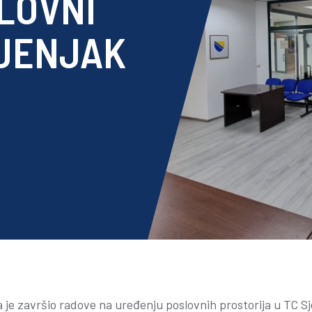
LOVNI
SJENJAK
e završio radove na uređenju poslovnih prostorija u TC Sj