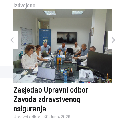
Izdvojeno
og i
Zasjedao Upravni odbor
Zavoda zdravstvenog
osiguranja
Upravni odbor
-
30 Juna, 2026