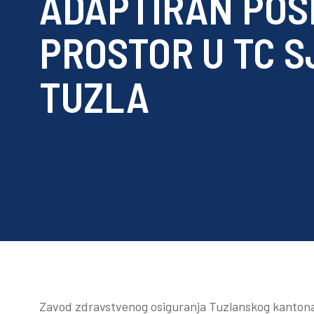
ADAPTIRAN POS
PROSTOR U TC 
TUZLA
Zavod zdravstvenog osiguranja Tuzlanskog kantona j