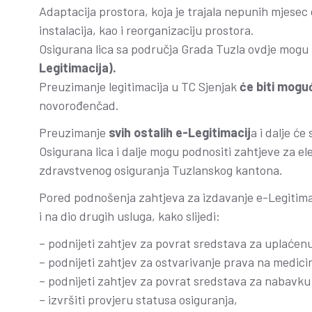
Adaptacija prostora, koja je trajala nepunih mjesec
instalacija, kao i reorganizaciju prostora.
Osigurana lica sa područja Grada Tuzla ovdje mogu
Legitimacija).
Preuzimanje legitimacija u TC Sjenjak
će biti mogu
novorođenčad.
Preuzimanje
svih ostalih e-Legitimacij
a i dalje će
Osigurana lica i dalje mogu podnositi zahtjeve za el
zdravstvenog osiguranja Tuzlanskog kantona.
Pored podnošenja zahtjeva za izdavanje e-Legitimaci
i na dio drugih usluga, kako slijedi:
– podnijeti zahtjev za povrat sredstava za uplaćenu
– podnijeti zahtjev za ostvarivanje prava na medicin
– podnijeti zahtjev za povrat sredstava za nabavku
– izvršiti provjeru statusa osiguranja,