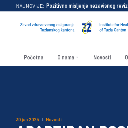
Pozitivno mišljenje nezavisnog revizora na p
NAJNOVIJE:
Početna
O nama
Novosti
O
30 jun 2025
Novosti