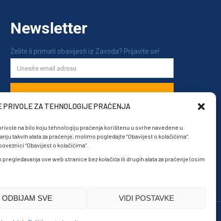
E PRIVOLE ZA TEHNOLOGIJE PRAĆENJA
rivole na bilo koju tehnologiju praćenja korištenu u svrhe navedene u
anju takvih alata za praćenje, molimo pogledajte “Obavijest o kolačićima”.
veznici “Obavijest o kolačićima”.
om pregledavanja ove web stranice bez kolačića ili drugih alata za praćenje (osim
ODBIJAM SVE
VIDI POSTAVKE