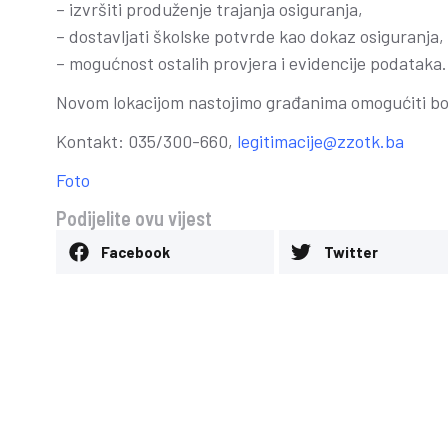
– izvršiti produženje trajanja osiguranja,
– dostavljati školske potvrde kao dokaz osiguranja,
– mogućnost ostalih provjera i evidencije podataka.
Novom lokacijom nastojimo građanima omogućiti bolj
Kontakt: 035/300-660,
legitimacije@zzotk.ba
Foto
Podijelite ovu vijest
Facebook
Twitter
Pozitivno mišljen
revizora na poslo
zdravstvenog osi
Tuzlanskog kant
Novosti
-
24 Juna, 2026