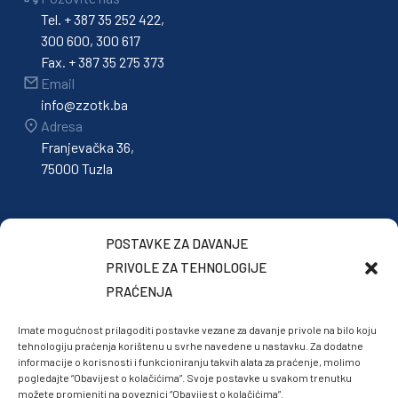
Tel. + 387 35 252 422,
300 600, 300 617
Fax. + 387 35 275 373
Email
info@zzotk.ba
Adresa
Franjevačka 36,
75000 Tuzla
POSTAVKE ZA DAVANJE
PRIVOLE ZA TEHNOLOGIJE
PRAĆENJA
Imate mogućnost prilagoditi postavke vezane za davanje privole na bilo koju
tehnologiju praćenja korištenu u svrhe navedene u nastavku. Za dodatne
informacije o korisnosti i funkcioniranju takvih alata za praćenje, molimo
pogledajte “Obavijest o kolačićima”. Svoje postavke u svakom trenutku
možete promjeniti na poveznici “Obavijest o kolačićima”.