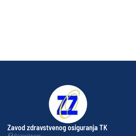
Di
S
Nov
Zavod zdravstvenog osiguranja TK
Pozovite nas