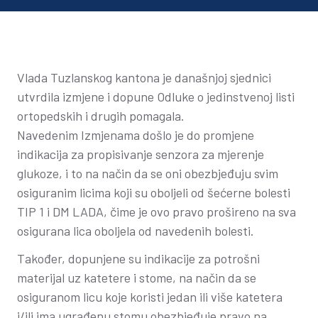
Vlada Tuzlanskog kantona je današnjoj sjednici
utvrdila izmjene i dopune Odluke o jedinstvenoj listi
ortopedskih i drugih pomagala.
Navedenim Izmjenama došlo je do promjene
indikacija za propisivanje senzora za mjerenje
glukoze, i to na način da se oni obezbjeđuju svim
osiguranim licima koji su oboljeli od šećerne bolesti
TIP 1 i DM LADA, čime je ovo pravo prošireno na sva
osigurana lica oboljela od navedenih bolesti.
Također, dopunjene su indikacije za potrošni
materijal uz katetere i stome, na način da se
osiguranom licu koje koristi jedan ili više katetera
i/ili ima ugrađenu stomu obezbjeđuje pravo na