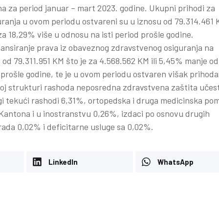
 za period januar – mart 2023. godine. Ukupni prihodi za
uranja u ovom periodu ostvareni su u iznosu od 79.314.461 
za 18,29% više u odnosu na isti period prošle godine.
inansiranje prava iz obaveznog zdravstvenog osiguranja na
od 79.311.951 KM što je za 4.568.562 KM ili 5,45% manje od
d prošle godine, te je u ovom periodu ostvaren višak prihod
j strukturi rashoda neposredna zdravstvena zaštita učes
rugi tekući rashodi 6,31%, ortopedska i druga medicinska po
Kantona i u inostranstvu 0,26%, izdaci po osnovu drugih
rada 0,02% i deficitarne usluge sa 0,02%.
LinkedIn
WhatsApp