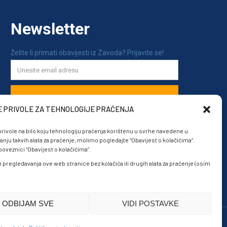
E PRIVOLE ZA TEHNOLOGIJE PRAĆENJA
rivole na bilo koju tehnologiju praćenja korištenu u svrhe navedene u
anju takvih alata za praćenje, molimo pogledajte “Obavijest o kolačićima”.
veznici “Obavijest o kolačićima”.
om pregledavanja ove web stranice bez kolačića ili drugih alata za praćenje (osim
ODBIJAM SVE
VIDI POSTAVKE