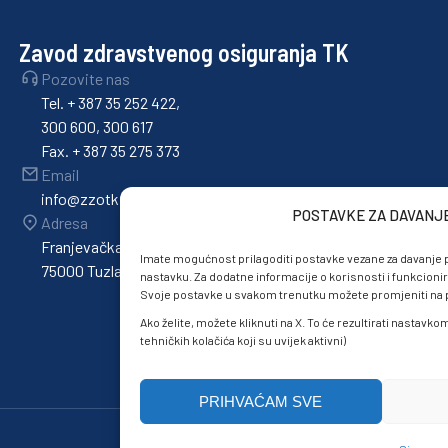
Zavod zdravstvenog osiguranja TK
Pozovite nas
Tel. + 387 35 252 422,
300 600, 300 617
Fax. + 387 35 275 373
Email
info@zzotk.ba
POSTAVKE ZA DAVANJ
Adresa
Franjevačka 36,
Imate mogućnost prilagoditi postavke vezane za davanje p
75000 Tuzla
nastavku. Za dodatne informacije o korisnosti i funkcionir
Svoje postavke u svakom trenutku možete promjeniti na po
Ako želite, možete kliknuti na X. To će rezultirati nastavk
tehničkih kolačića koji su uvijek aktivni)
PRIHVAĆAM SVE