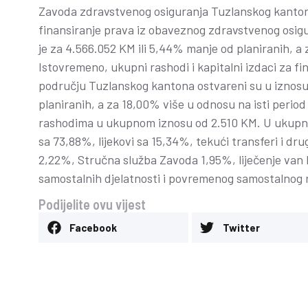
Zavoda zdravstvenog osiguranja Tuzlanskog kantona
finansiranje prava iz obaveznog zdravstvenog osig
je za 4.566.052 KM ili 5,44% manje od planiranih, a 
Istovremeno, ukupni rashodi i kapitalni izdaci za f
području Tuzlanskog kantona ostvareni su u iznosu 
planiranih, a za 18,00% više u odnosu na isti perio
rashodima u ukupnom iznosu od 2.510 KM. U ukupno
sa 73,88%, lijekovi sa 15,34%, tekući transferi i d
2,22%, Stručna služba Zavoda 1,95%, liječenje van 
samostalnih djelatnosti i povremenog samostalnog 
Podijelite ovu vijest
Facebook
Twitter