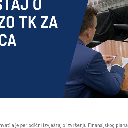
ŠTAJ O
ZO TK ZA
ECA
atila je periodični Izvještaj o izvršenju Finansijskog plana