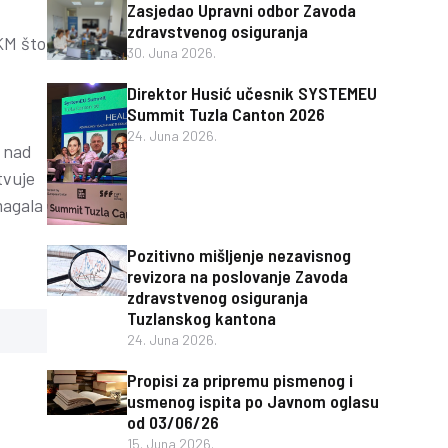
Zasjedao Upravni odbor Zavoda
zdravstvenog osiguranja
KM što
30. Juna 2026.
Direktor Husić učesnik SYSTEMEU
Summit Tuzla Canton 2026
24. Juna 2026.
a nad
tvuje
magala
Pozitivno mišljenje nezavisnog
revizora na poslovanje Zavoda
zdravstvenog osiguranja
Tuzlanskog kantona
24. Juna 2026.
Propisi za pripremu pismenog i
usmenog ispita po Javnom oglasu
od 03/06/26
15. Juna 2026.