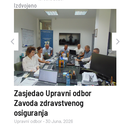
Izdvojeno
og i
Zasjedao Upravni odbor
Zavoda zdravstvenog
osiguranja
Upravni odbor
-
30 Juna, 2026