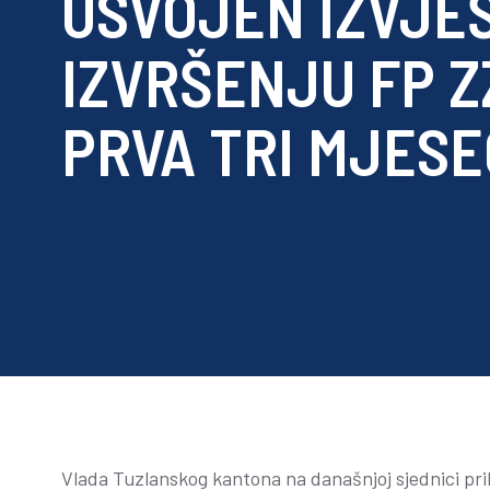
USVOJEN IZVJE
IZVRŠENJU FP Z
PRVA TRI MJES
Vlada Tuzlanskog kantona na današnjoj sjednici prihv