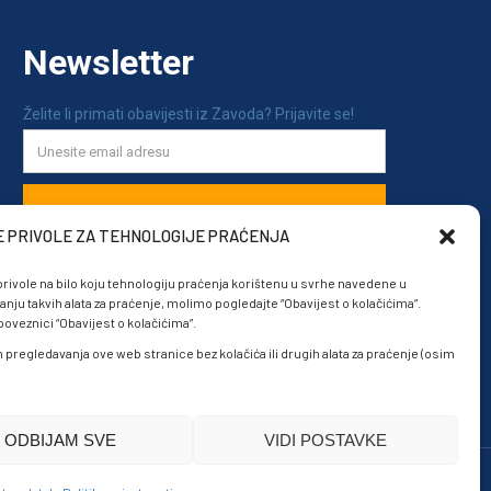
E PRIVOLE ZA TEHNOLOGIJE PRAĆENJA
rivole na bilo koju tehnologiju praćenja korištenu u svrhe navedene u
anju takvih alata za praćenje, molimo pogledajte “Obavijest o kolačićima”.
veznici “Obavijest o kolačićima”.
om pregledavanja ove web stranice bez kolačića ili drugih alata za praćenje (osim
ODBIJAM SVE
VIDI POSTAVKE