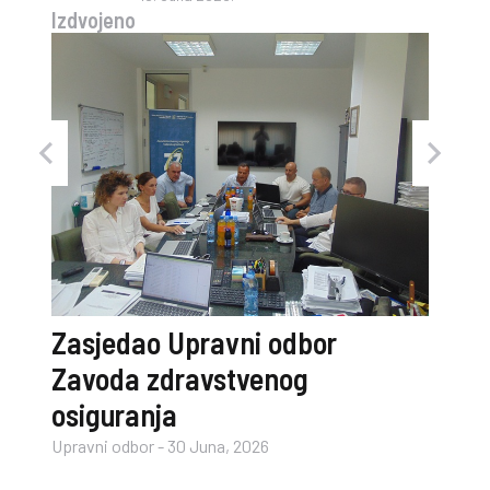
Izdvojeno
og i
Zasjedao Upravni odbor
Zavoda zdravstvenog
osiguranja
Upravni odbor
-
30 Juna, 2026