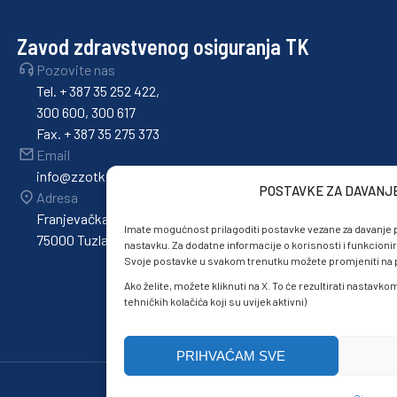
Zavod zdravstvenog osiguranja TK
Pozovite nas
Tel. + 387 35 252 422,
300 600, 300 617
Fax. + 387 35 275 373
Email
info@zzotk.ba
POSTAVKE ZA DAVANJ
Adresa
Franjevačka 36,
Imate mogućnost prilagoditi postavke vezane za davanje p
75000 Tuzla
nastavku. Za dodatne informacije o korisnosti i funkcionir
Svoje postavke u svakom trenutku možete promjeniti na po
Ako želite, možete kliknuti na X. To će rezultirati nastavk
tehničkih kolačića koji su uvijek aktivni)
PRIHVAĆAM SVE