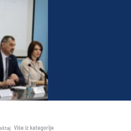
Više iz kategorije
eštaj