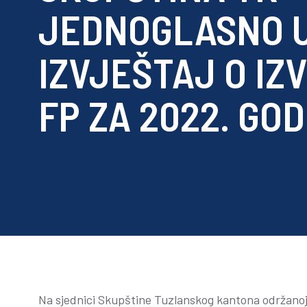
JEDNOGLASNO 
IZVJEŠTAJ O IZ
FP ZA 2022. GO
Na sjednici Skupštine Tuzlanskog kantona održanoj 