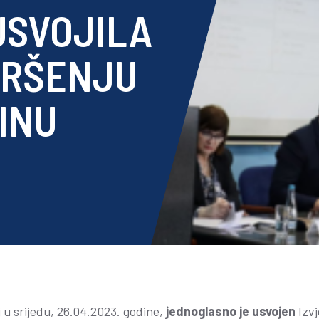
USVOJILA
VRŠENJU
DINU
u srijedu, 26.04.2023. godine,
jednoglasno je usvojen
Izvj