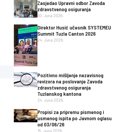
Zasjedao Upravni odbor Zavoda
zdravstvenog osiguranja
30. Juna 2026.
Direktor Husić učesnik SYSTEMEU
Summit Tuzla Canton 2026
24. Juna 2026.
Pozitivno mišljenje nezavisnog
revizora na poslovanje Zavoda
zdravstvenog osiguranja
Tuzlanskog kantona
24. Juna 2026.
Propisi za pripremu pismenog i
usmenog ispita po Javnom oglasu
od 03/06/26
15. Juna 2026.