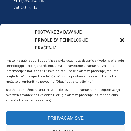
Franjevačka 36,
75000 Tuzla
POSTAVKE ZA DAVANJE
PRIVOLE ZA TEHNOLOGIJE
PRAĆENJA
Imate mogućnost prilagoditi postavke vezane za davanje privole na bilo koju
tehnologiju praćenja korištenu u svrhe navedene u nastavku. Za dodatne
informacije o korisnosti i funkcioniranju takvih alata za praćenje, molimo
pogledajte “Obavijest o kolačićima”. Svoje postavke u svakom trenutku
možete promjeniti na poveznici “Obavijest o kolačićima”.
Ako želite, možete kliknuti na X. To će rezultirati nastavkom pregledavanja
ove web stranice bez kolačića ili drugih alata za praćenje (osim tehničkih
kolačića koji su uvijek aktivni)
PRIHVAĆAM SVE