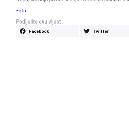
Foto
Podijelite ovu vijest
Facebook
Twitter
Pozitivno mišljen
revizora na poslo
zdravstvenog osi
Tuzlanskog kant
Novosti
-
24 Juna, 2026