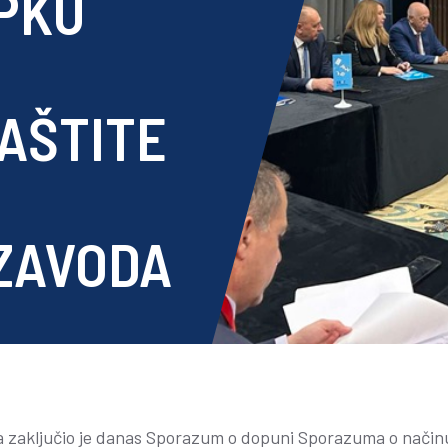
UPKU
AŠTITE
ZAVODA
 zaključio je danas Sporazum o dopuni Sporazuma o načinu