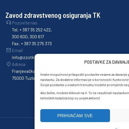
Zavod zdravstvenog osiguranja TK
Pozovite nas
Tel. + 387 35 252 422,
300 600, 300 617
Fax. + 387 35 275 373
Email
info@zzotk.ba
POSTAVKE ZA DAVANJ
Adresa
Franjevačka 36,
Imate mogućnost prilagoditi postavke vezane za davanje p
75000 Tuzla
nastavku. Za dodatne informacije o korisnosti i funkcionir
Svoje postavke u svakom trenutku možete promjeniti na po
Ako želite, možete kliknuti na X. To će rezultirati nastavk
tehničkih kolačića koji su uvijek aktivni)
PRIHVAĆAM SVE