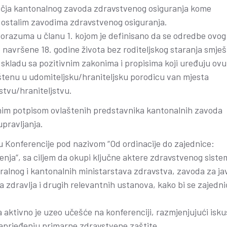
učja kantonalnog zavoda zdravstvenog osiguranja kome
 ostalim zavodima zdravstvenog osiguranja.
azuma u članu 1. kojom je definisano da se odredbe ovog
o navršene 18. godine života bez roditeljskog staranja smje
skladu sa pozitivnim zakonima i propisima koji uređuju ovu
eštenu u udomiteljsku/hraniteljsku porodicu van mjesta
stvu/hraniteljstvu.
im potpisom ovlaštenih predstavnika kantonalnih zavoda
pravljanja.
ru Konferencije pod nazivom “Od ordinacije do zajednice:
enja“, sa ciljem da okupi ključne aktere zdravstvenog siste
ralnog i kantonalnih ministarstava zdravstva, zavoda za ja
zdravlja i drugih relevantnih ustanova, kako bi se zajedni
ktivno je uzeo učešće na konferenciji, razmjenjujući isku
naprjeđenju primarne zdravstvene zaštite.