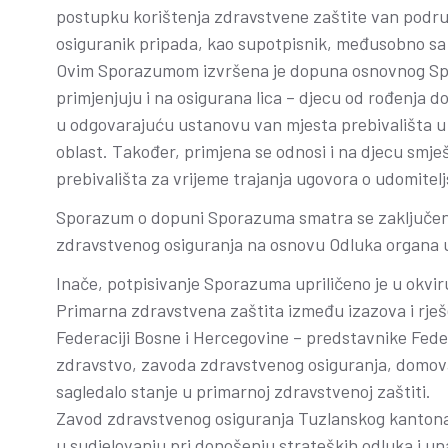
postupku korištenja zdravstvene zaštite van podr
osiguranik pripada, kao supotpisnik, međusobno sa
Ovim Sporazumom izvršena je dopuna osnovnog Spor
primjenjuju i na osigurana lica – djecu od rođenja d
u odgovarajuću ustanovu van mjesta prebivališta u 
oblast. Također, primjena se odnosi i na djecu smj
prebivališta za vrijeme trajanja ugovora o udomitelj
Sporazum o dopuni Sporazuma smatra se zaključen
zdravstvenog osiguranja na osnovu Odluka organa u
Inače, potpisivanje Sporazuma upriličeno je u okvi
Primarna zdravstvena zaštita između izazova i rješ
Federaciji Bosne i Hercegovine – predstavnike Fede
zdravstvo, zavoda zdravstvenog osiguranja, domova 
sagledalo stanje u primarnoj zdravstvenoj zaštiti.
Zavod zdravstvenog osiguranja Tuzlanskog kantona a
u sudjelovanju pri donošenju strateških odluka i u