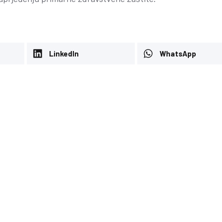
LinkedIn
WhatsApp
Propisi za pripremu pismen
je nezavisnog
usmenog ispita po Javnom
vanje Zavoda
oglasu od 03/06/26
guranja
Konkursi
-
15 Juna, 2026
ona