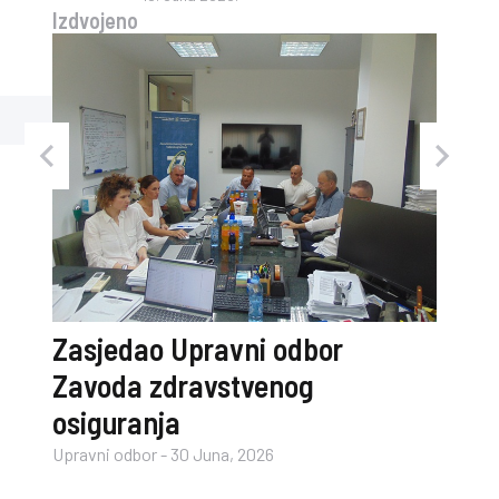
Izdvojeno
og i
Zasjedao Upravni odbor
Zavoda zdravstvenog
osiguranja
Upravni odbor
-
30 Juna, 2026