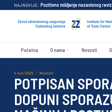
Pozitivno mišljenje nezavisnog revizora
NAJNOVIJE:
Početna
O nama
Novosti
O
4 nov 2025
Novosti
POTPISAN SPOR
DOPUNI SPORAZ