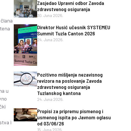
Zasjedao Upravni odbor Zavoda
zdravstvenog osiguranja
30. Juna 2026.
 člana
Direktor Husić učesnik SYSTEMEU
štena
Summit Tuzla Canton 2026
24. Juna 2026.
Pozitivno mišljenje nezavisnog
revizora na poslovanje Zavoda
zdravstvenog osiguranja
ma u
Tuzlanskog kantona
vno
24. Juna 2026.
čki
Propisi za pripremu pismenog i
usmenog ispita po Javnom oglasu
stva i
od 03/06/26
15. Juna 2026.