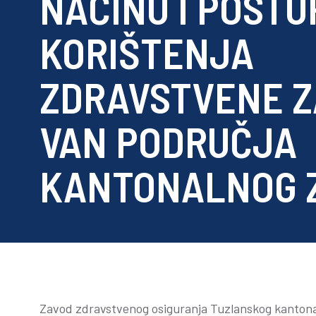
NAČINU I POST
KORIŠTENJA
ZDRAVSTVENE Z
VAN PODRUČJA
KANTONALNOG 
Zavod zdravstvenog osiguranja Tuzlanskog kantona