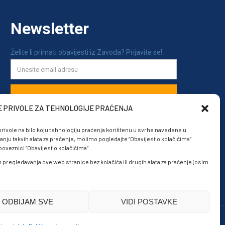
E PRIVOLE ZA TEHNOLOGIJE PRAĆENJA
rivole na bilo koju tehnologiju praćenja korištenu u svrhe navedene u
anju takvih alata za praćenje, molimo pogledajte “Obavijest o kolačićima”.
veznici “Obavijest o kolačićima”.
om pregledavanja ove web stranice bez kolačića ili drugih alata za praćenje (osim
ODBIJAM SVE
VIDI POSTAVKE