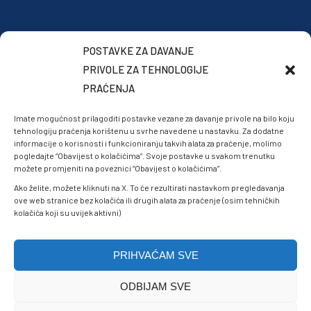
POSTAVKE ZA DAVANJE
PRIVOLE ZA TEHNOLOGIJE
PRAĆENJA
Imate mogućnost prilagoditi postavke vezane za davanje privole na bilo koju
tehnologiju praćenja korištenu u svrhe navedene u nastavku. Za dodatne
informacije o korisnosti i funkcioniranju takvih alata za praćenje, molimo
pogledajte “Obavijest o kolačićima”. Svoje postavke u svakom trenutku
možete promjeniti na poveznici “Obavijest o kolačićima”.
Ako želite, možete kliknuti na X. To će rezultirati nastavkom pregledavanja
ove web stranice bez kolačića ili drugih alata za praćenje (osim tehničkih
kolačića koji su uvijek aktivni)
PRIHVAĆAM SVE
ODBIJAM SVE