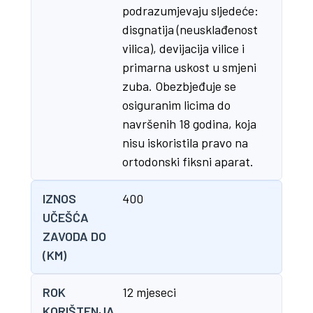
podrazumjevaju sljedeće:
disgnatija (neusklađenost
vilica), devijacija vilice i
primarna uskost u smjeni
zuba. Obezbjeđuje se
osiguranim licima do
navršenih 18 godina, koja
nisu iskoristila pravo na
ortodonski fiksni aparat.
IZNOS
400
UČEŠĆA
ZAVODA DO
(KM)
ROK
12 mjeseci
KORIŠTENJA