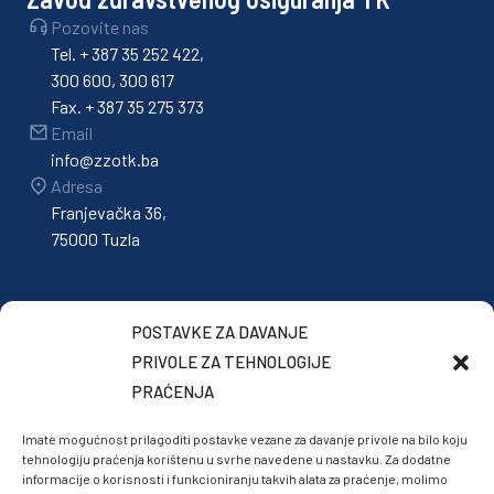
Pozovite nas
Tel. + 387 35 252 422,
300 600, 300 617
Fax. + 387 35 275 373
Email
info@zzotk.ba
Adresa
Franjevačka 36,
75000 Tuzla
POSTAVKE ZA DAVANJE
PRIVOLE ZA TEHNOLOGIJE
PRAĆENJA
Imate mogućnost prilagoditi postavke vezane za davanje privole na bilo koju
tehnologiju praćenja korištenu u svrhe navedene u nastavku. Za dodatne
informacije o korisnosti i funkcioniranju takvih alata za praćenje, molimo