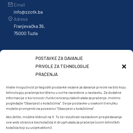
Email
info@zzotk.ba
Adresa
Franjevačka 36,
75000 Tuzla
POSTAVKE ZA DAVANJE
PRIVOLE ZA TEHNOLOGIJE
PRAĆENJA
Imate mogućnost prilagoditi postavke vezane za davanje privole na bilo koju
tehnologiju praćenja korištenu u svrhe navedene u nastavku. Za dodatne
informacije o korisnosti i funkcioniranju takvih alata za praćenje, molimo
pogledajte “Obavijest o kolačićima”. Svoje postavke u svakom trenutku
možete promjeniti na poveznici “Obavijest o kolačićima”.
Ako želite, možete kliknuti na X. To će rezultirati nastavkom pregledavanja
ove web stranice bez kolačića ili drugih alata za praćenje (osim tehničkih
kolačića koji su uvijek aktivni)