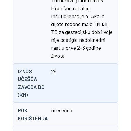
Turnerovog sindroma 3.
Hronične renalne
insuficijenscije 4. Ako je
dijete rođeno male TM i/ili
TD za gestacijsku dob i koje
nije postiglo nadoknadni
rast u prve 2-3 godine
života
IZNOS
28
UČEŠĆA
ZAVODA DO
(KM)
ROK
mjesečno
KORIŠTENJA