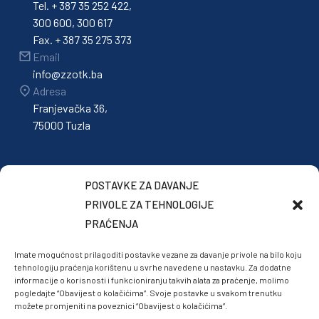
Tel. + 387 35 252 422,
300 600, 300 617
Fax. + 387 35 275 373
Email
info@zzotk.ba
Adresa
Franjevačka 36,
75000 Tuzla
POSTAVKE ZA DAVANJE
PRIVOLE ZA TEHNOLOGIJE
PRAĆENJA
Imate mogućnost prilagoditi postavke vezane za davanje privole na bilo koju
tehnologiju praćenja korištenu u svrhe navedene u nastavku. Za dodatne
informacije o korisnosti i funkcioniranju takvih alata za praćenje, molimo
pogledajte “Obavijest o kolačićima”. Svoje postavke u svakom trenutku
možete promjeniti na poveznici “Obavijest o kolačićima”.