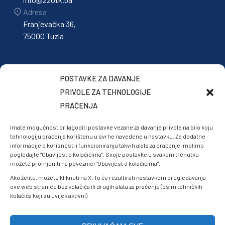
Adresa
Franjevačka 36,
75000 Tuzla
POSTAVKE ZA DAVANJE
PRIVOLE ZA TEHNOLOGIJE
PRAĆENJA
Imate mogućnost prilagoditi postavke vezane za davanje privole na bilo koju
tehnologiju praćenja korištenu u svrhe navedene u nastavku. Za dodatne
informacije o korisnosti i funkcioniranju takvih alata za praćenje, molimo
pogledajte “Obavijest o kolačićima”. Svoje postavke u svakom trenutku
možete promjeniti na poveznici “Obavijest o kolačićima”.
Ako želite, možete kliknuti na X. To će rezultirati nastavkom pregledavanja
ove web stranice bez kolačića ili drugih alata za praćenje (osim tehničkih
kolačića koji su uvijek aktivni)