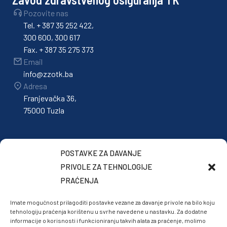
Pozovite nas
Tel. + 387 35 252 422,
300 600, 300 617
Fax. + 387 35 275 373
Email
info@zzotk.ba
Adresa
Franjevačka 36,
75000 Tuzla
POSTAVKE ZA DAVANJE
PRIVOLE ZA TEHNOLOGIJE
PRAĆENJA
Imate mogućnost prilagoditi postavke vezane za davanje privole na bilo koju
tehnologiju praćenja korištenu u svrhe navedene u nastavku. Za dodatne
informacije o korisnosti i funkcioniranju takvih alata za praćenje, molimo