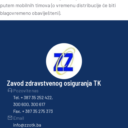
putem mobilnih timova (o vremenu distribucije će biti
blagovremeno obaviješteni).
Zavod zdravstvenog osiguranja TK
Pozovite nas
Tel. + 387 35 252 422,
300 600, 300 617
Fax. + 387 35 275 373
Email
info@zzotk.ba