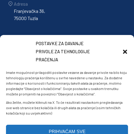
Adresa
Franjevačka 36,
75000 Tuzla
POSTAVKE ZA DAVANJE
PRIVOLE ZA TEHNOLOGIJE
PRAĆENJA
Imate mogućnost prilagoditi postavke vezane za davanje privole na bilo koju
tehnologiju praćenja korištenu u svrhe navedene u nastavku. Za dodatne
informacije o korisnosti i funkcioniranju takvih alata za praćenje, molimo
pogledajte “Obavijest o kolačićima”. Svoje postavke u svakom trenutku
možete promjeniti na poveznici “Obavijest o kolačićima”.
Ako želite, možete kliknuti na X. To će rezultirati nastavkom pregledavanja
ove web stranice bez kolačića ili drugih alata za praćenje (osim tehničkih
kolačića koji su uvijek aktivni)
PRIHVAĆAM SVE