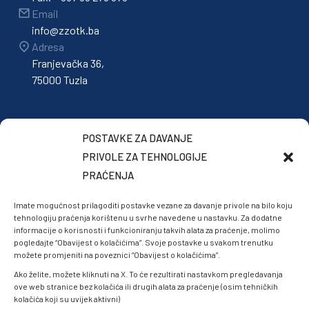
Email
info@zzotk.ba
Adresa
Franjevačka 36,
75000 Tuzla
POSTAVKE ZA DAVANJE
PRIVOLE ZA TEHNOLOGIJE
PRAĆENJA
Imate mogućnost prilagoditi postavke vezane za davanje privole na bilo koju
tehnologiju praćenja korištenu u svrhe navedene u nastavku. Za dodatne
informacije o korisnosti i funkcioniranju takvih alata za praćenje, molimo
pogledajte “Obavijest o kolačićima”. Svoje postavke u svakom trenutku
možete promjeniti na poveznici “Obavijest o kolačićima”.
Ako želite, možete kliknuti na X. To će rezultirati nastavkom pregledavanja
ove web stranice bez kolačića ili drugih alata za praćenje (osim tehničkih
kolačića koji su uvijek aktivni)