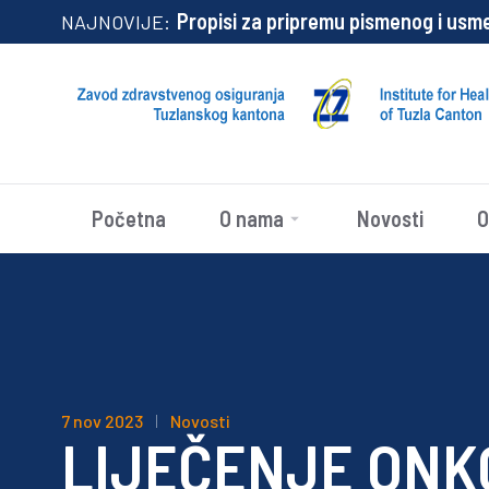
Propisi za pripremu pismenog i usmen
NAJNOVIJE:
Početna
O nama
Novosti
O
7 nov 2023
Novosti
LIJEČENJE ONK