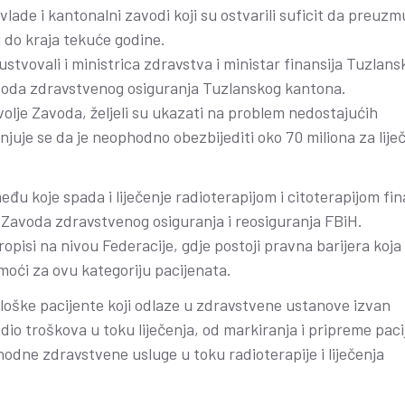
lade i kantonalni zavodi koji su ostvarili suficit da preuzm
i do kraja tekuće godine.
tvovali i ministrica zdravstva i ministar finansija Tuzlans
voda zdravstvenog osiguranja Tuzlanskog kantona.
i volje Zavoda, željeli su ukazati na problem nedostajućih
njuje se da je neophodno obezbijediti oko 70 miliona za lije
eđu koje spada i liječenje radioterapijom i citoterapijom fin
je Zavoda zdravstvenog osiguranja i reosiguranja FBiH.
propisi na nivou Federacije, gdje postoji pravna barijera koja
oći za ovu kategoriju pacijenata.
loške pacijente koji odlaze u zdravstvene ustanove izvan
dio troškova u toku liječenja, od markiranja i pripreme pac
hodne zdravstvene usluge u toku radioterapije i liječenja