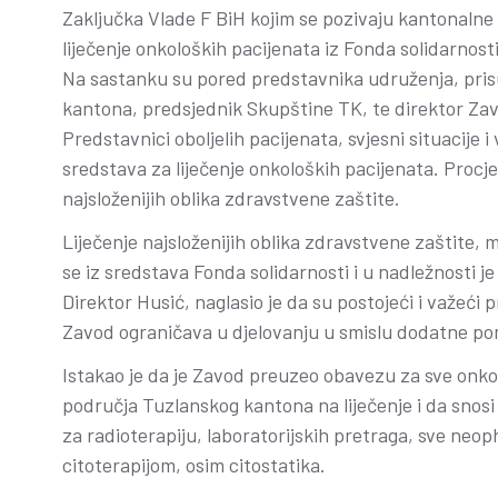
Zaključka Vlade F BiH kojim se pozivaju kantonalne v
liječenje onkoloških pacijenata iz Fonda solidarnost
Na sastanku su pored predstavnika udruženja, prisus
kantona, predsjednik Skupštine TK, te direktor Za
Predstavnici oboljelih pacijenata, svjesni situacije 
sredstava za liječenje onkoloških pacijenata. Procje
najsloženijih oblika zdravstvene zaštite.
Liječenje najsloženijih oblika zdravstvene zaštite, m
se iz sredstava Fonda solidarnosti i u nadležnosti 
Direktor Husić, naglasio je da su postojeći i važeći 
Zavod ograničava u djelovanju u smislu dodatne pom
Istakao je da je Zavod preuzeo obavezu za sve onko
područja Tuzlanskog kantona na liječenje i da snosi 
za radioterapiju, laboratorijskih pretraga, sve neop
citoterapijom, osim citostatika.