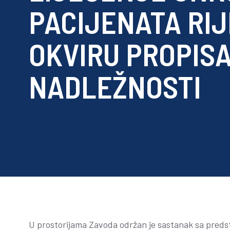
PACIJENATA RIJ
OKVIRU PROPIS
NADLEŽNOSTI
U prostorijama Zavoda održan je sastanak sa predsta