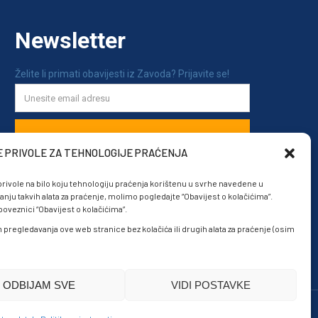
E PRIVOLE ZA TEHNOLOGIJE PRAĆENJA
rivole na bilo koju tehnologiju praćenja korištenu u svrhe navedene u
anju takvih alata za praćenje, molimo pogledajte “Obavijest o kolačićima”.
veznici “Obavijest o kolačićima”.
om pregledavanja ove web stranice bez kolačića ili drugih alata za praćenje (osim
ODBIJAM SVE
VIDI POSTAVKE