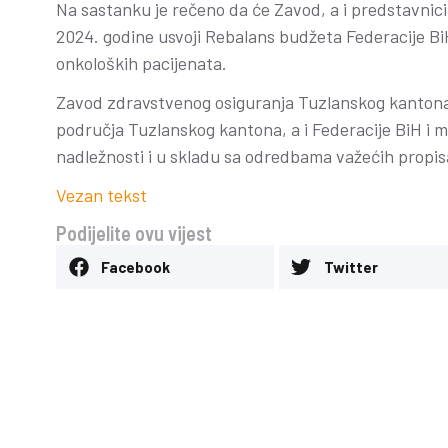
Na sastanku je rečeno da će Zavod, a i predstavnici
2024. godine usvoji Rebalans budžeta Federacije BiH
onkoloških pacijenata.
Zavod zdravstvenog osiguranja Tuzlanskog kantona j
područja Tuzlanskog kantona, a i Federacije BiH i mi
nadležnosti i u skladu sa odredbama važećih propisa
Vezan tekst
Podijelite ovu vijest
Pozitivno mišljen
Facebook
Twitter
revizora na poslo
zdravstvenog osi
Tuzlanskog kant
Novosti
-
24 Juna, 2026