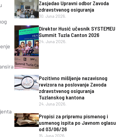
Zasjedao Upravni odbor Zavoda
u
zdravstvenog osiguranja
30. Juna 2026.
kog
Direktor Husić učesnik SYSTEMEU
Summit Tuzla Canton 2026
24. Juna 2026.
čenje
ansira
Pozitivno mišljenje nezavisnog
revizora na poslovanje Zavoda
zdravstvenog osiguranja
Tuzlanskog kantona
24. Juna 2026.
ijenta
Propisi za pripremu pismenog i
usmenog ispita po Javnom oglasu
od 03/06/26
15. Juna 2026.