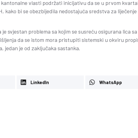
 kantonalne vlasti podržati inicijativu da se u prvom kvarta
, kako bi se obezbijedila nedostajuća sredstva za liječenje
e svjestan problema sa kojim se susreću osigurana lica sa
šljenja da se istom mora pristupiti sistemski u okviru prop
, jedan je od zaključaka sastanka.
Propisi za pripremu pismen
je nezavisnog
LinkedIn
WhatsApp
usmenog ispita po Javnom
vanje Zavoda
oglasu od 03/06/26
guranja
Konkursi
-
15 Juna, 2026
ona