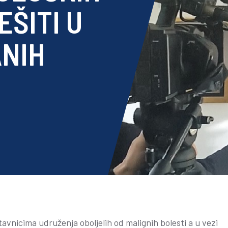
EŠITI U
ANIH
vnicima udruženja oboljelih od malignih bolesti a u vezi