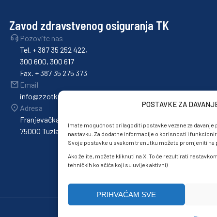
Zavod zdravstvenog osiguranja TK
Pozovite nas
Tel. + 387 35 252 422,
300 600, 300 617
Fax. + 387 35 275 373
Email
info@zzotk.ba
POSTAVKE ZA DAVANJ
Adresa
Franjevačka 36,
Imate mogućnost prilagoditi postavke vezane za davanje p
75000 Tuzla
nastavku. Za dodatne informacije o korisnosti i funkcionir
Svoje postavke u svakom trenutku možete promjeniti na po
Ako želite, možete kliknuti na X. To će rezultirati nastavk
tehničkih kolačića koji su uvijek aktivni)
PRIHVAĆAM SVE