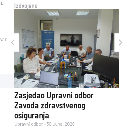
lu
Izdvojeno
isanih
og i
Zasjedao Upravni odbor
Zavoda zdravstvenog
osiguranja
Upravni odbor
-
30 Juna, 2026