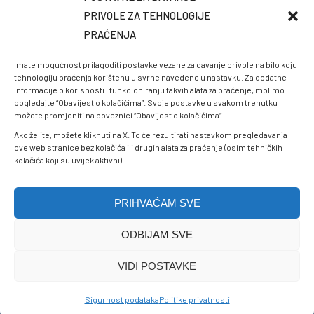
PRIVOLE ZA TEHNOLOGIJE
PRAĆENJA
Imate mogućnost prilagoditi postavke vezane za davanje privole na bilo koju
tehnologiju praćenja korištenu u svrhe navedene u nastavku. Za dodatne
informacije o korisnosti i funkcioniranju takvih alata za praćenje, molimo
pogledajte “Obavijest o kolačićima”. Svoje postavke u svakom trenutku
možete promjeniti na poveznici “Obavijest o kolačićima”.
Ako želite, možete kliknuti na X. To će rezultirati nastavkom pregledavanja
ove web stranice bez kolačića ili drugih alata za praćenje (osim tehničkih
kolačića koji su uvijek aktivni)
PRIHVAĆAM SVE
ODBIJAM SVE
Politike privatnosti
VIDI POSTAVKE
Sigurnost podataka
© 2025 Zavod zdravstvenog osiguranja Tuzlanskog kantona.
Sigurnost podataka
Politike privatnosti