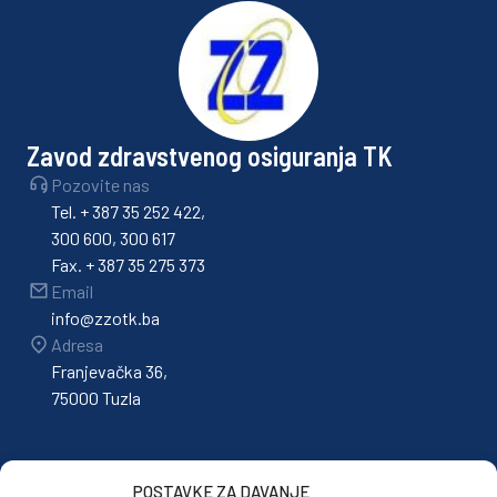
Zavod zdravstvenog osiguranja TK
Pozovite nas
Tel. + 387 35 252 422,
300 600, 300 617
Fax. + 387 35 275 373
Email
info@zzotk.ba
Adresa
Franjevačka 36,
75000 Tuzla
POSTAVKE ZA DAVANJE