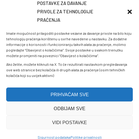
POSTAVKE ZA DAVANJE
PRIVOLE ZA TEHNOLOGIJE
PRAĆENJA
Imate mogućnost prilagoditi postavke vezane za davanje privole na bilo koju
tehnologiju praćenja korištenu u svrhe navedene u nastavku. Za dodatne
informacije o korisnosti i funkcioniranju takvih alata za praćenje, molimo
pogledajte “Obavijest o kolačićima”. Svoje postavke u svakom trenutku
možete promjeniti na poveznici “Obavijest o kolačićima”.
Ako želite, možete kliknuti na X. To će rezultirati nastavkom pregledavanja
ove web stranice bez kolačića ili drugih alata za praćenje (osim tehničkih
kolačića koji su uvijek aktivni)
PRIHVAĆAM SVE
ODBIJAM SVE
Politike privatnosti
VIDI POSTAVKE
Sigurnost podataka
© 2025 Zavod zdravstvenog osiguranja Tuzlanskog kantona.
Sigurnost podataka
Politike privatnosti