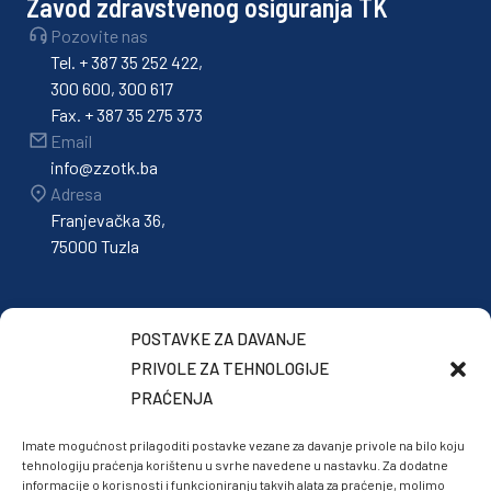
Zavod zdravstvenog osiguranja TK
Pozovite nas
Tel. + 387 35 252 422,
300 600, 300 617
Fax. + 387 35 275 373
Email
info@zzotk.ba
Adresa
Franjevačka 36,
75000 Tuzla
POSTAVKE ZA DAVANJE
PRIVOLE ZA TEHNOLOGIJE
PRAĆENJA
Imate mogućnost prilagoditi postavke vezane za davanje privole na bilo koju
tehnologiju praćenja korištenu u svrhe navedene u nastavku. Za dodatne
informacije o korisnosti i funkcioniranju takvih alata za praćenje, molimo