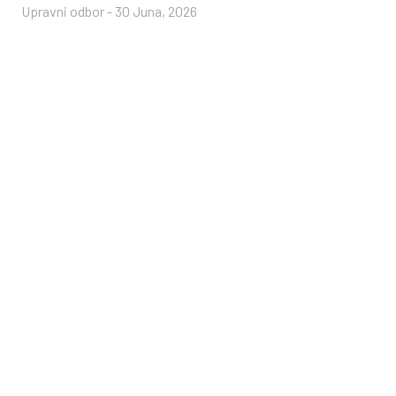
Upravni odbor
-
30 Juna, 2026
Di
S
Nov