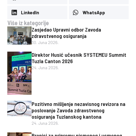
LinkedIn
WhatsApp
Više iz kategorije
Zasjedao Upravni odbor Zavoda
zdravstvenog osiguranja
30. Juna 2026.
Direktor Husić učesnik SYSTEMEU Summit
Tuzla Canton 2026
24. Juna 2026.
Pozitivno mišljenje nezavisnog revizora na
poslovanje Zavoda zdravstvenog
osiguranja Tuzlanskog kantona
24. Juna 2026.
Propisi za pripremu pismenog i usmenog