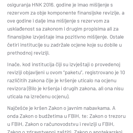
osiguranja HNK 2016. godine je imao mišljenje s
rezervom za obje komponente finansijske revizije, a
ove godine i dalje ima mišljenje s rezervom za
usklađenost sa zakonom i drugim propisima ali za
finansijske izvještaje ima pozitivno mišljenje. Ostale
četiri institucije su zadržale ocjene koje su dobile u
prethodnoj reviziji.
Inače, kod institucija čiji su izvještaji o provedenoj
reviziji objavljeni u ovom “paketu”, registrovano je 10
različitih zakona čije je kršenje uticalo na ocjenu
revizora (Bilo je kršenja i drugih zakona, ali ona nisu
uticala na izrečenu ocjenu).
Najčešće je kršen Zakon o javnim nabavkama. A
onda Zakon o budžetima u FBiH, te: Zakon o trezoru
u FBiH, Zakon o računovodstvu i reviziji u FBiH,
Zakon o zdravstvenoj zaštiti, Zakon o apotekarskoj