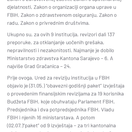
djelatnosti, Zakon o organizaciji organa uprave u
FBiH, Zakon o zdravstvenom osiguranju, Zakon o
radu, Zakon o privrednim društvima.
Ukupno su, za ovih 9 institucija, revizori dali 137
preporuke, za otklanjanje uočenih grešaka,
nepravilnosti i nezakonitosti. Najmanje je dobilo
Ministarstvo zdravstva Kantona Sarajevo – 6. A
najviše Grad Gračanica – 24.
Prije ovoga, Ured za reviziju institucija u FBiH
objavio je (31.05.) “obavezni godišnji paket” izvještaja
o provedenim finansijskim revizijama za 19 korisnika
Budžeta FBiH, koje obuhvataju Parlament FBiH,
Predsjednika i dva potpredsjednika FBiH, Vladu
FBiH i njenih 16 ministarstava. A potom
(02.07.)“paket” od 9 izvještaja – za tri kantonalna