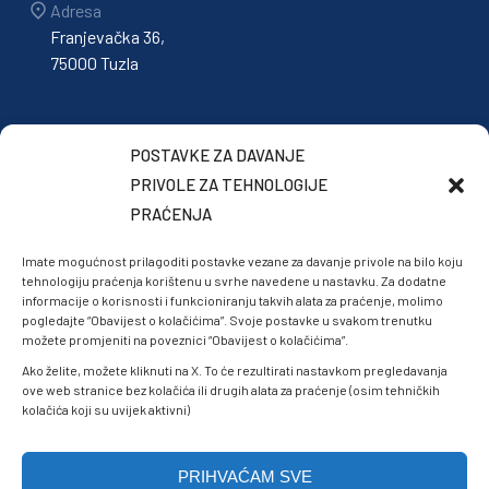
Adresa
Franjevačka 36,
75000 Tuzla
POSTAVKE ZA DAVANJE
PRIVOLE ZA TEHNOLOGIJE
PRAĆENJA
Imate mogućnost prilagoditi postavke vezane za davanje privole na bilo koju
tehnologiju praćenja korištenu u svrhe navedene u nastavku. Za dodatne
informacije o korisnosti i funkcioniranju takvih alata za praćenje, molimo
pogledajte “Obavijest o kolačićima”. Svoje postavke u svakom trenutku
možete promjeniti na poveznici “Obavijest o kolačićima”.
Ako želite, možete kliknuti na X. To će rezultirati nastavkom pregledavanja
ove web stranice bez kolačića ili drugih alata za praćenje (osim tehničkih
kolačića koji su uvijek aktivni)
PRIHVAĆAM SVE