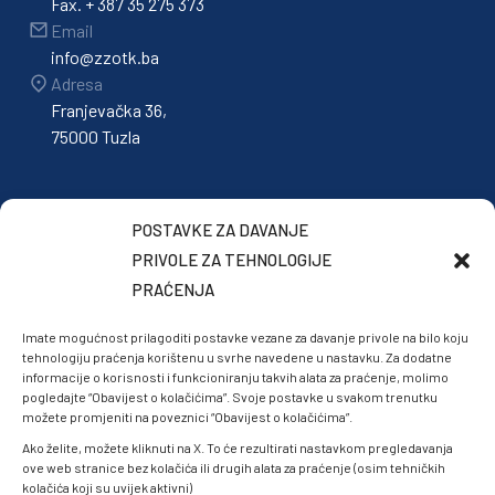
Fax. + 387 35 275 373
Email
info@zzotk.ba
Adresa
Franjevačka 36,
75000 Tuzla
POSTAVKE ZA DAVANJE
PRIVOLE ZA TEHNOLOGIJE
PRAĆENJA
Imate mogućnost prilagoditi postavke vezane za davanje privole na bilo koju
tehnologiju praćenja korištenu u svrhe navedene u nastavku. Za dodatne
informacije o korisnosti i funkcioniranju takvih alata za praćenje, molimo
pogledajte “Obavijest o kolačićima”. Svoje postavke u svakom trenutku
možete promjeniti na poveznici “Obavijest o kolačićima”.
Ako želite, možete kliknuti na X. To će rezultirati nastavkom pregledavanja
ove web stranice bez kolačića ili drugih alata za praćenje (osim tehničkih
kolačića koji su uvijek aktivni)