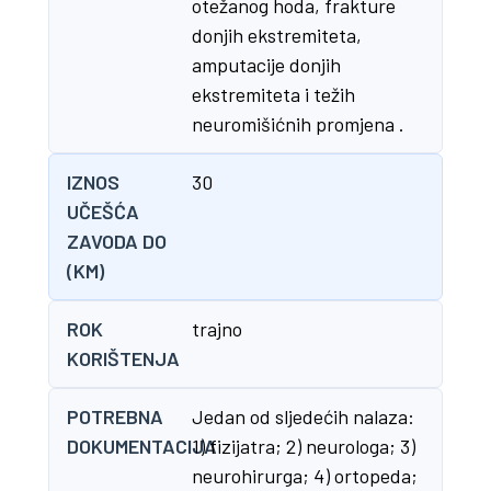
otežanog hoda, frakture
donjih ekstremiteta,
amputacije donjih
ekstremiteta i težih
neuromišićnih promjena .
IZNOS
30
UČEŠĆA
ZAVODA DO
(KM)
ROK
trajno
KORIŠTENJA
POTREBNA
Jedan od sljedećih nalaza:
DOKUMENTACIJA
1) fizijatra; 2) neurologa; 3)
neurohirurga; 4) ortopeda;