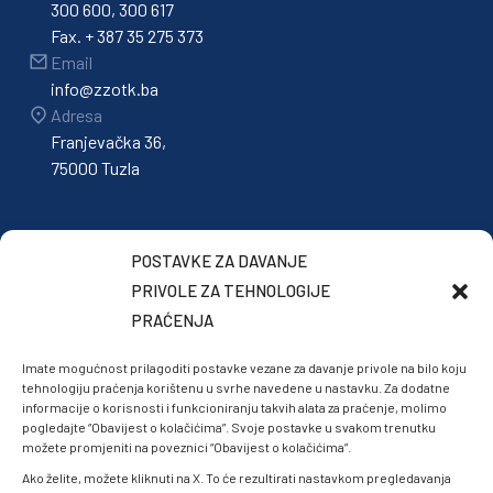
300 600, 300 617
Fax. + 387 35 275 373
Email
info@zzotk.ba
Adresa
Franjevačka 36,
75000 Tuzla
POSTAVKE ZA DAVANJE
PRIVOLE ZA TEHNOLOGIJE
PRAĆENJA
Imate mogućnost prilagoditi postavke vezane za davanje privole na bilo koju
tehnologiju praćenja korištenu u svrhe navedene u nastavku. Za dodatne
informacije o korisnosti i funkcioniranju takvih alata za praćenje, molimo
pogledajte “Obavijest o kolačićima”. Svoje postavke u svakom trenutku
možete promjeniti na poveznici “Obavijest o kolačićima”.
Ako želite, možete kliknuti na X. To će rezultirati nastavkom pregledavanja