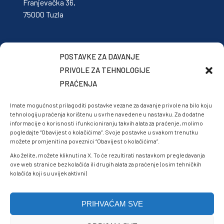
Franjevačka 36,
75000 Tuzla
POSTAVKE ZA DAVANJE
PRIVOLE ZA TEHNOLOGIJE
PRAĆENJA
Imate mogućnost prilagoditi postavke vezane za davanje privole na bilo koju
tehnologiju praćenja korištenu u svrhe navedene u nastavku. Za dodatne
informacije o korisnosti i funkcioniranju takvih alata za praćenje, molimo
pogledajte “Obavijest o kolačićima”. Svoje postavke u svakom trenutku
možete promjeniti na poveznici “Obavijest o kolačićima”.
Ako želite, možete kliknuti na X. To će rezultirati nastavkom pregledavanja
ove web stranice bez kolačića ili drugih alata za praćenje (osim tehničkih
kolačića koji su uvijek aktivni)
PRIHVAĆAM SVE