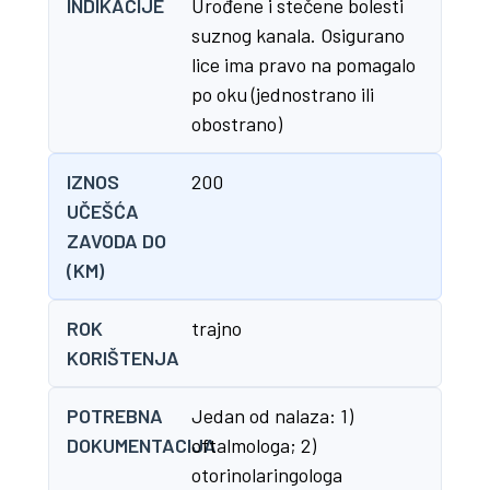
INDIKACIJE
Urođene i stečene bolesti
suznog kanala. Osigurano
lice ima pravo na pomagalo
po oku (jednostrano ili
obostrano)
IZNOS
200
UČEŠĆA
ZAVODA DO
(KM)
ROK
trajno
KORIŠTENJA
POTREBNA
Jedan od nalaza: 1)
DOKUMENTACIJA
oftalmologa; 2)
otorinolaringologa