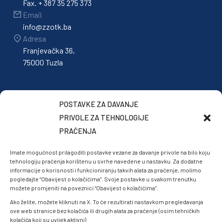
Fax. + 387 35 275 373
Email
info@zzotk.ba
Adresa
Franjevačka 36,
75000 Tuzla
POSTAVKE ZA DAVANJE
PRIVOLE ZA TEHNOLOGIJE
PRAĆENJA
Imate mogućnost prilagoditi postavke vezane za davanje privole na bilo koju
tehnologiju praćenja korištenu u svrhe navedene u nastavku. Za dodatne
informacije o korisnosti i funkcioniranju takvih alata za praćenje, molimo
pogledajte “Obavijest o kolačićima”. Svoje postavke u svakom trenutku
možete promjeniti na poveznici “Obavijest o kolačićima”.
Ako želite, možete kliknuti na X. To će rezultirati nastavkom pregledavanja
ove web stranice bez kolačića ili drugih alata za praćenje (osim tehničkih
kolačića koji su uvijek aktivni)