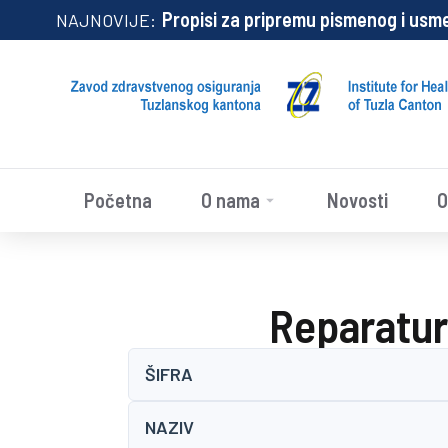
Propisi za pripremu pismenog i usm
NAJNOVIJE:
Početna
O nama
Novosti
O
Reparatur
ŠIFRA
NAZIV