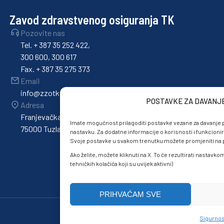
Zavod zdravstvenog osiguranja TK
Pozovite nas
Tel. + 387 35 252 422,
300 600, 300 617
Fax. + 387 35 275 373
Email
info@zzotk.ba
POSTAVKE ZA DAVANJ
Adresa
Franjevačka 36,
Imate mogućnost prilagoditi postavke vezane za davanje p
75000 Tuzla
nastavku. Za dodatne informacije o korisnosti i funkcionir
Svoje postavke u svakom trenutku možete promjeniti na po
Ako želite, možete kliknuti na X. To će rezultirati nastavk
tehničkih kolačića koji su uvijek aktivni)
PRIHVAĆAM SVE
Sigurnos