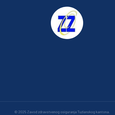
© 2025 Zavod zdravstvenog osiguranja Tuzlanskog kantona.