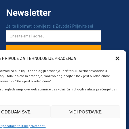
E PRIVOLE ZA TEHNOLOGIJE PRAĆENJA
rivole na bilo koju tehnologiju praćenja korištenu u svrhe navedene u
anju takvih alata za praćenje, molimo pogledajte “Obavijest o kolačićima”.
veznici “Obavijest o kolačićima”.
om pregledavanja ove web stranice bez kolačića ili drugih alata za praćenje (osim
ODBIJAM SVE
VIDI POSTAVKE
Politike privatnosti
Sigurnost podataka
t podataka
Politike privatnosti