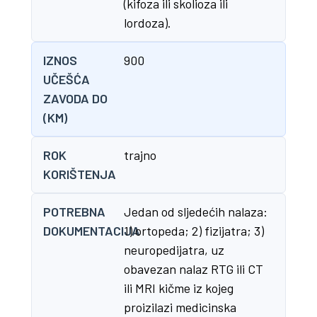
(kifoza ili skolioza ili
lordoza).
IZNOS
900
UČEŠĆA
ZAVODA DO
(KM)
ROK
trajno
KORIŠTENJA
POTREBNA
Jedan od sljedećih nalaza:
DOKUMENTACIJA
1) ortopeda; 2) fizijatra; 3)
neuropedijatra, uz
obavezan nalaz RTG ili CT
ili MRI kičme iz kojeg
proizilazi medicinska