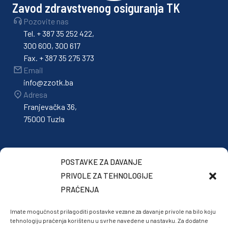
Zavod zdravstvenog osiguranja TK
Pozovite nas
Tel. + 387 35 252 422,
300 600, 300 617
Fax. + 387 35 275 373
Email
info@zzotk.ba
Adresa
Franjevačka 36,
75000 Tuzla
POSTAVKE ZA DAVANJE
PRIVOLE ZA TEHNOLOGIJE
PRAĆENJA
Imate mogućnost prilagoditi postavke vezane za davanje privole na bilo koju
tehnologiju praćenja korištenu u svrhe navedene u nastavku. Za dodatne