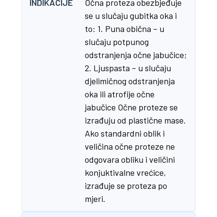
INDIKACIJE
Očna proteza obezbjeđuje
se u slučaju gubitka oka i
to: 1. Puna obična – u
slučaju potpunog
odstranjenja očne jabučice;
2. Ljuspasta – u slučaju
djelimičnog odstranjenja
oka ili atrofije očne
jabučice Očne proteze se
izrađuju od plastične mase.
Ako standardni oblik i
veličina očne proteze ne
odgovara obliku i veličini
konjuktivalne vrećice,
izrađuje se proteza po
mjeri.