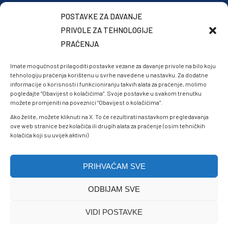
POSTAVKE ZA DAVANJE
PRIVOLE ZA TEHNOLOGIJE
PRAĆENJA
Imate mogućnost prilagoditi postavke vezane za davanje privole na bilo koju
tehnologiju praćenja korištenu u svrhe navedene u nastavku. Za dodatne
informacije o korisnosti i funkcioniranju takvih alata za praćenje, molimo
pogledajte “Obavijest o kolačićima”. Svoje postavke u svakom trenutku
možete promjeniti na poveznici “Obavijest o kolačićima”.
Ako želite, možete kliknuti na X. To će rezultirati nastavkom pregledavanja
ove web stranice bez kolačića ili drugih alata za praćenje (osim tehničkih
kolačića koji su uvijek aktivni)
PRIHVAĆAM SVE
ODBIJAM SVE
Politike privatnosti
VIDI POSTAVKE
Sigurnost podataka