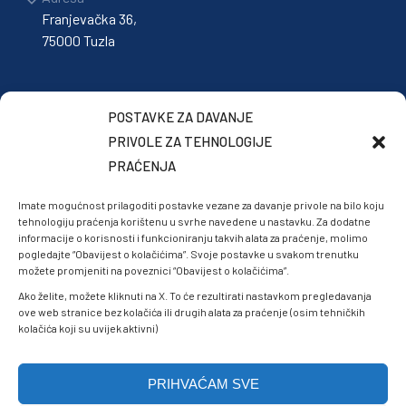
Franjevačka 36,
75000 Tuzla
POSTAVKE ZA DAVANJE
PRIVOLE ZA TEHNOLOGIJE
PRAĆENJA
Imate mogućnost prilagoditi postavke vezane za davanje privole na bilo koju
tehnologiju praćenja korištenu u svrhe navedene u nastavku. Za dodatne
informacije o korisnosti i funkcioniranju takvih alata za praćenje, molimo
pogledajte “Obavijest o kolačićima”. Svoje postavke u svakom trenutku
možete promjeniti na poveznici “Obavijest o kolačićima”.
Ako želite, možete kliknuti na X. To će rezultirati nastavkom pregledavanja
ove web stranice bez kolačića ili drugih alata za praćenje (osim tehničkih
kolačića koji su uvijek aktivni)
PRIHVAĆAM SVE