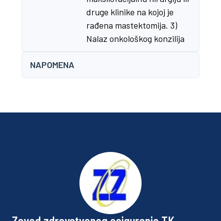
druge klinike na kojoj je
rađena mastektomija. 3)
Nalaz onkološkog konzilija
NAPOMENA
Zavod zdravstvenog osiguranja TK