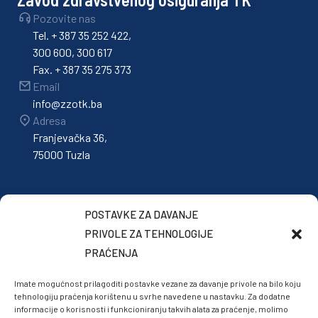
Pozovite nas
Tel. + 387 35 252 422,
300 600, 300 617
Fax. + 387 35 275 373
Email
info@zzotk.ba
Adresa
Franjevačka 36,
75000 Tuzla
POSTAVKE ZA DAVANJE
PRIVOLE ZA TEHNOLOGIJE
PRAĆENJA
Imate mogućnost prilagoditi postavke vezane za davanje privole na bilo koju
tehnologiju praćenja korištenu u svrhe navedene u nastavku. Za dodatne
informacije o korisnosti i funkcioniranju takvih alata za praćenje, molimo