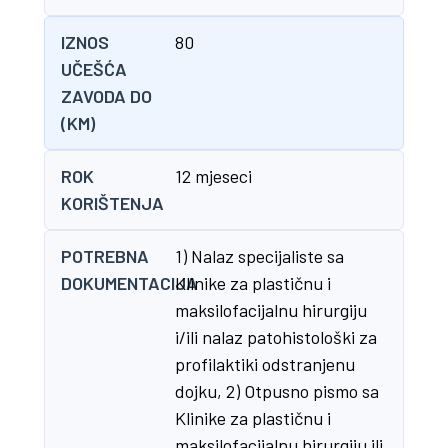
IZNOS
80
UČEŠĆA
ZAVODA DO
(KM)
ROK
12 mjeseci
KORIŠTENJA
POTREBNA
1) Nalaz specijaliste sa
DOKUMENTACIJA
Klinike za plastičnu i
maksilofacijalnu hirurgiju
i/ili nalaz patohistološki za
profilaktiki odstranjenu
dojku, 2) Otpusno pismo sa
Klinike za plastičnu i
maksilofacijalnu hirurgiju ili