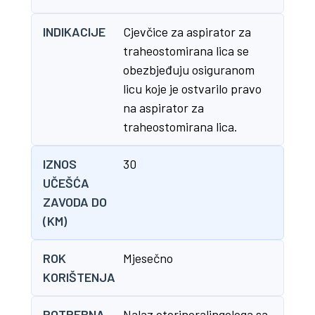
INDIKACIJE
Cjevčice za aspirator za
traheostomirana lica se
obezbjeđuju osiguranom
licu koje je ostvarilo pravo
na aspirator za
traheostomirana lica.
IZNOS
30
UČEŠĆA
ZAVODA DO
(KM)
ROK
Mjesečno
KORIŠTENJA
POTREBNA
Nalaz otorinoralingologa sa