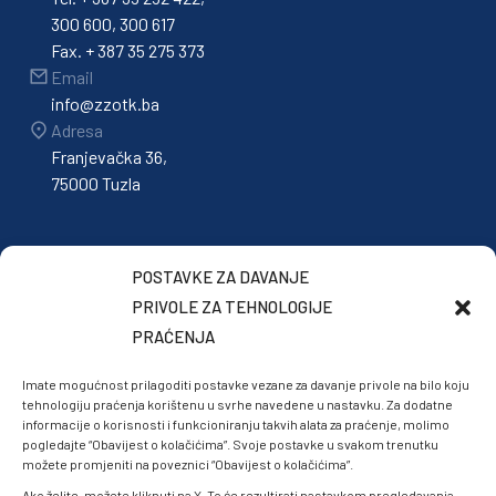
300 600, 300 617
Fax. + 387 35 275 373
Email
info@zzotk.ba
Adresa
Franjevačka 36,
75000 Tuzla
POSTAVKE ZA DAVANJE
PRIVOLE ZA TEHNOLOGIJE
PRAĆENJA
Imate mogućnost prilagoditi postavke vezane za davanje privole na bilo koju
tehnologiju praćenja korištenu u svrhe navedene u nastavku. Za dodatne
informacije o korisnosti i funkcioniranju takvih alata za praćenje, molimo
pogledajte “Obavijest o kolačićima”. Svoje postavke u svakom trenutku
možete promjeniti na poveznici “Obavijest o kolačićima”.
Ako želite, možete kliknuti na X. To će rezultirati nastavkom pregledavanja