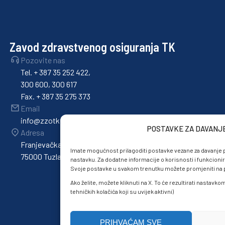
Zavod zdravstvenog osiguranja TK
Pozovite nas
Tel. + 387 35 252 422,
300 600, 300 617
Fax. + 387 35 275 373
Email
info@zzotk.ba
POSTAVKE ZA DAVANJ
Adresa
Franjevačka 36,
Imate mogućnost prilagoditi postavke vezane za davanje p
75000 Tuzla
nastavku. Za dodatne informacije o korisnosti i funkcionir
Svoje postavke u svakom trenutku možete promjeniti na po
Ako želite, možete kliknuti na X. To će rezultirati nastavk
tehničkih kolačića koji su uvijek aktivni)
PRIHVAĆAM SVE