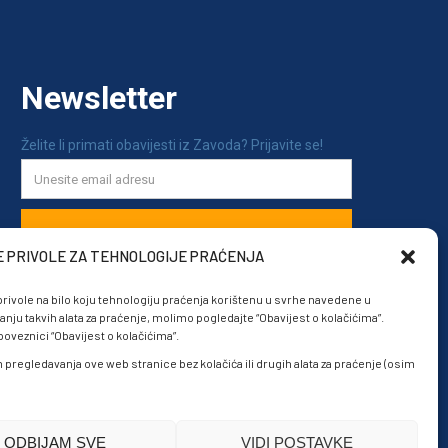
E PRIVOLE ZA TEHNOLOGIJE PRAĆENJA
rivole na bilo koju tehnologiju praćenja korištenu u svrhe navedene u
anju takvih alata za praćenje, molimo pogledajte “Obavijest o kolačićima”.
veznici “Obavijest o kolačićima”.
om pregledavanja ove web stranice bez kolačića ili drugih alata za praćenje (osim
ODBIJAM SVE
VIDI POSTAVKE