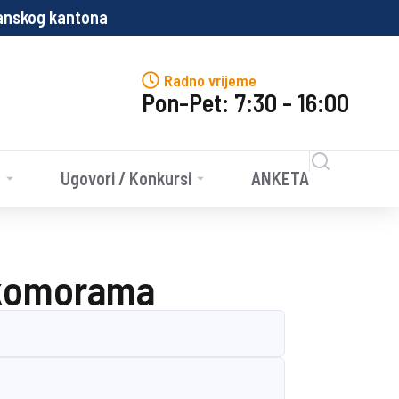
lanskog kantona
P
Radno vrijeme
Pon-Pet: 7:30 - 16:00
e
Ugovori / Konkursi
ANKETA
m komorama