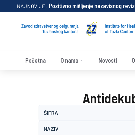
Pozitivno mišljenje nezavisnog rev
NAJNOVIJE:
Početna
O nama
Novosti
O
Antidekub
ŠIFRA
NAZIV