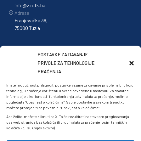
info@zzotk.ba
Adresa
Franjevačka 36,
75000 Tuzla
POSTAVKE ZA DAVANJE
PRIVOLE ZA TEHNOLOGIJE
PRAĆENJA
Imate mogućnost prilagoditi postavke vezane za davanje privole na bilo koju
tehnologiju praćenja korištenu u svrhe navedene u nastavku. Za dodatne
informacije o korisnosti i funkcioniranju takvih alata za praćenje, molimo
pogledajte “Obavijest o kolačićima”. Svoje postavke u svakom trenutku
možete promjeniti na poveznici “Obavijest o kolačićima”.
Ako želite, možete kliknuti na X. To će rezultirati nastavkom pregledavanja
ove web stranice bez kolačića ili drugih alata za praćenje (osim tehničkih
kolačića koji su uvijek aktivni)