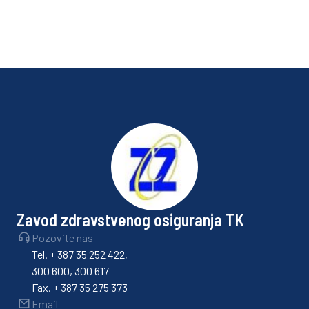
Nov
Zavod zdravstvenog osiguranja TK
Pozovite nas
Tel. + 387 35 252 422,
300 600, 300 617
Fax. + 387 35 275 373
Email